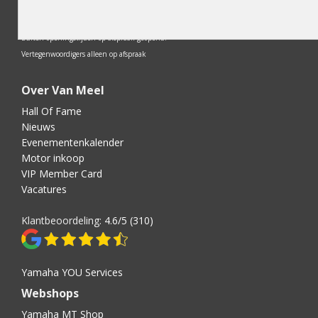
op.
Lunchpauze: 12.30 - 13.30 uur
Buiten openingstijden op afspraak geopend.
Vertegenwoordigers alleen op afspraak
Over Van Meel
Hall Of Fame
Nieuws
Evenementenkalender
Motor inkoop
VIP Member Card
Vacatures
Klantbeoordeling:
4.6/5 (310)
Yamaha YOU Services
Webshops
Yamaha MT Shop