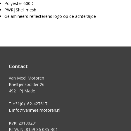
Polyester 600D
PWR|Shell mesh
Gelamineerd reflecterend logo op de achterzijde
Contact
Van Meel Motoren
Brieltjenspolder 26
4921 PJ Made
T
+31(0)162-427617
E
info@vanmeelmotoren.nl
KVK: 20100201
BTW: NL8159 36 035 B01